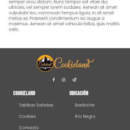
semper arcu dictum. Nunc tempor est vitae dui
ultricies, vel semper lorem sodales. Aenean sit amet
vulputate leo, commodo tempus ligula. In sit amet
metus ex. Praesent condimentum ac augue a
maximus. Aenean sit amet vehicula tellus, quis mattis
odio.
Cookieland
Ubicación
Tablitas Saladas
Bariloche
Cookies
Río Negro
Contacto